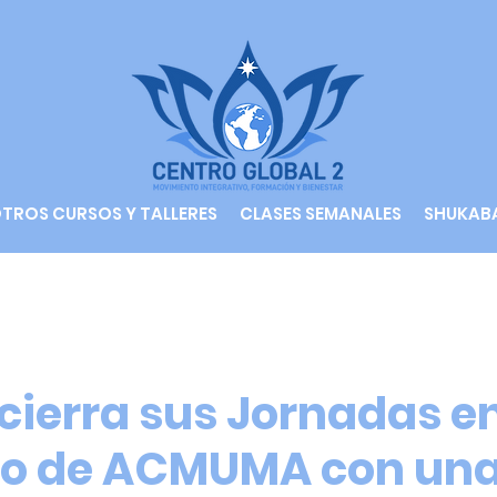
TROS CURSOS Y TALLERES
CLASES SEMANALES
SHUKAB
 cierra sus Jornadas e
io de ACMUMA con un