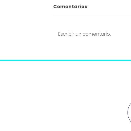
Comentarios
Escribir un comentario...
IV Jornada de Bienestar
y Crecimiento Personal
en beneficio de ACMUMA
- Entrevista en RTVCE