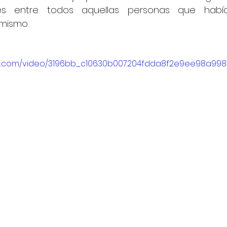
res entre todos aquellas personas que habí
 mismo.
atic.com/video/3196bb_c10630b007204fdda8f2e9ee98a998