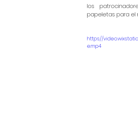
los patrocinado
papeletas para el
https://video.wixst
e.mp4