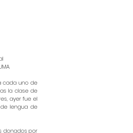
l 
UMA.
a cada uno de 
s la clase de 
s, ayer fue el 
 de lengua de 
os donados por 