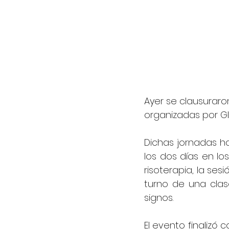
Ayer se clausuraron
organizadas por G
Dichas jornadas ha
los dos días en lo
risoterapia, la ses
turno de una clas
signos.
El evento finalizó 