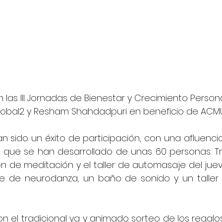
 las III Jornadas de Bienestar y Crecimiento Persona
lobal2 y Resham Shahdadpuri en beneficio de ACM
n sido un éxito de participación, con una afluenci
s que se han desarrollado de unas 60 personas. Tra
ión de meditación y el taller de automasaje del jueve
e de neurodanza, un baño de sonido y un taller
con el tradicional ya y animado sorteo de los regal