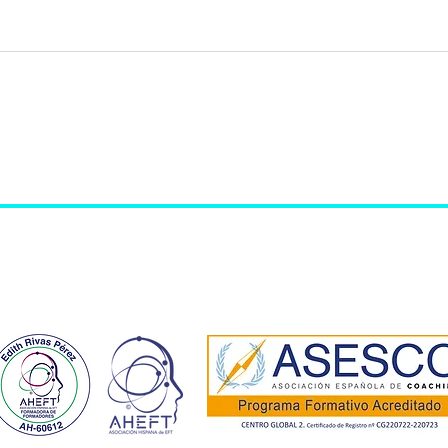
IV Jornadas de Bienestar
Cur
y Crecimiento Personal
Coa
equ
Centro Global 2 (Edith Rivas Pérez)
Móvil: 665 673 910
E-Mail:
edithrivas@centroglobal2.com