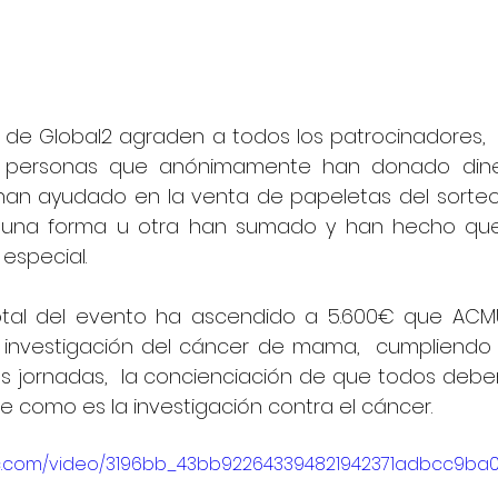
 de Global2 agraden a todos los patrocinadores,  p
  personas que anónimamente han donado dine
han ayudado en la venta de papeletas del sorteo 
una forma u otra han sumado y han hecho que
especial.
otal del evento ha ascendido a 5.600€ que ACMU
 investigación del cáncer de mama,  cumpliendo 
as jornadas,  la concienciación de que todos deb
e como es la investigación contra el cáncer.
atic.com/video/3196bb_43bb922643394821942371adbcc9ba0