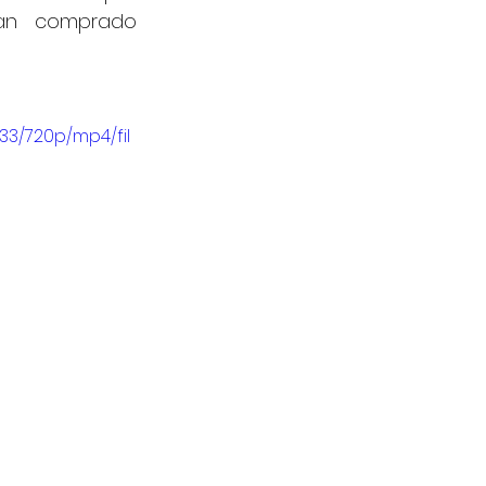
an comprado 
33/720p/mp4/fil