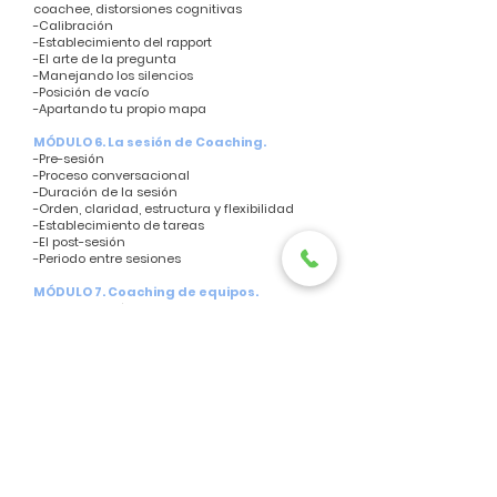
coachee, distorsiones cognitivas
-Calibración
-Establecimiento del rapport
-El arte de la pregunta
-Manejando los silencios
-Posición de vacío
-Apartando tu propio mapa
MÓDULO 6. La sesión de Coaching.
-Pre-sesión
-Proceso conversacional
-Duración de la sesión
-Orden, claridad, estructura y flexibilidad
-Establecimiento de tareas
-El post-sesión
-Periodo entre sesiones
MÓDULO 7. Coaching de equipos.
-Detectando áreas de mejora
-Talento individual vs talento grupal
-Aprovechando la diversidad
-Involucrando a todos los miembros
-Generando inercia común de equipo
-Principios del coaching de equipos
MÓDULO 8. Desaprender para
reaprender.
-Cómo aprendemos
-Niveles de cambio
-Entorno, donde me muevo habitualmente