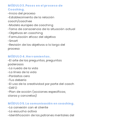
MÓDULO 3. Pasos en el proceso de
Coaching.
-Inicio del proceso
-Establecimiento de la relación
coach/coachee
-Modelo europeo de coaching
-Toma de consciencia de la situación actual
-Objetivos en coaching
-Formulación eficaz del objetivo
-Smart
-Revisión de los objetivos a lo largo del
proceso
MÓDULO 4. Herramientas.
-El arte de las preguntas, preguntas
poderosas
-La rueda de la vida
-La línea de la vida
-Parásitos cero
-Tus debería
-El uso de la creatividad por parte del coach
-DAFO
-Plan de acción (acciones específicas,
claras y concretas)
MÓDULO 5. La comunicación en coaching.
-La conexión con el cliente
-La escucha activa
-Identificación de los patrones mentales del