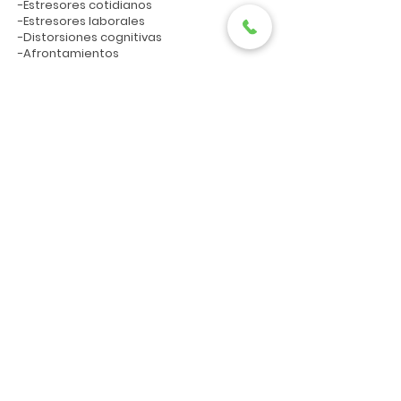
-Estresores cotidianos
-Estresores laborales
-Distorsiones cognitivas
-Afrontamientos
-Metaprogramas
-Mindfulness
-Pasos J.K.Z.
-Anclajes de PNL
-EFT
QUIERO RESERVAR MI PLAZA
Centro Global 2 (Edith Rivas Pérez)
Móvil:
665 673 910
E-Mail:
edithrivas@centroglobal2.com