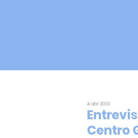
INICIO
SOBRE MÍ
NUESTRAS FORMACIONES
O
All Posts
4 abr 2023
Entrevis
Centro G