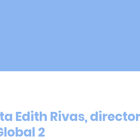
TROS CURSOS Y TALLERES
CLASES SEMANALES
SHUKAB
ta Edith Rivas, directo
lobal 2