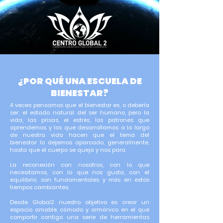
¿POR QUÉ UNA ESCUELA DE
BIENESTAR?
A veces pensamos que el bienestar es, o debería
ser, el estado natural del ser humano, pero la
vida, las prisas, el estrés, los patrones que
aprendemos y los que desarrollamos a lo largo
de nuestra vida hacen que el tema del
bienestar lo dejemos aparcado, generalmente,
hasta que el cuerpo se queja y nos para.
La reconexión con nosotros, con lo que
necesitamos, con lo que nos gusta, con el
equilibrio, son fundamentales y más en estos
tiempos cambiantes.
Desde Global2 nuestro objetivo es crear un
espacio amable, cómodo y armónico en el que
compartir contigo una serie de herramientas