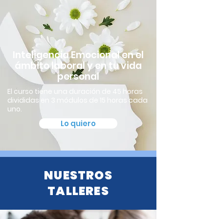
Inteligencia Emocional en el
ámbito laboral y en tu vida
personal
El curso tiene una duración de 45 horas
divididas en 3 módulos de 15 horas cada
uno.
Lo quiero
NUESTROS
TALLERES