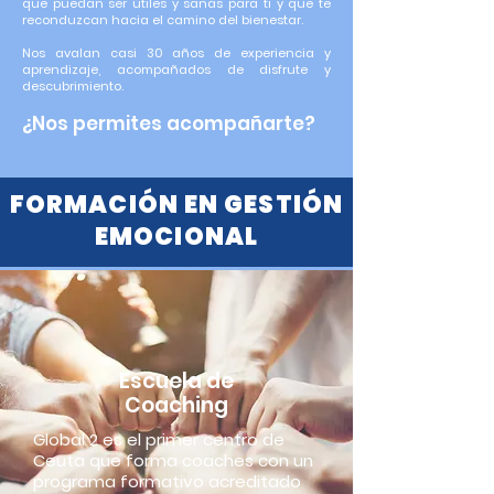
que puedan ser útiles y sanas para ti y que te
reconduzcan hacia el camino del bienestar.
Nos avalan casi 30 años de experiencia y
aprendizaje, acompañados de disfrute y
descubrimiento.
¿Nos permites acompañarte?
FORMACIÓN EN GESTIÓN
EMOCIONAL
Escuela de
Coaching
Global 2 es el primer centro de
Ceuta que forma coaches con un
programa formativo acreditado